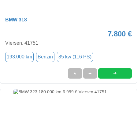
BMW 318
7.800 €
Viersen, 41751
193.000 km
Benzin
85 kw (116 PS)
➜
★
➦