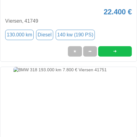
22.400 €
Viersen, 41749
130.000 km
Diesel
140 kw (190 PS)
➜
★
➦