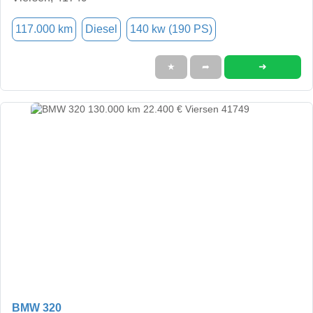
117.000 km
Diesel
140 kw (190 PS)
➜
★
➦
BMW 320