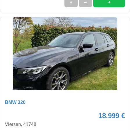
➜
★
➦
BMW 320
18.999 €
Viersen, 41748