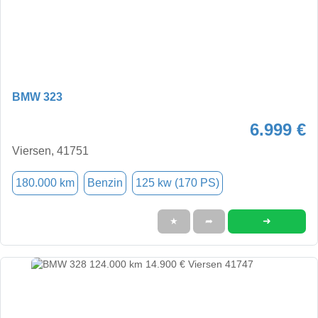
BMW 323
6.999 €
Viersen, 41751
180.000 km
Benzin
125 kw (170 PS)
➜
★
➦