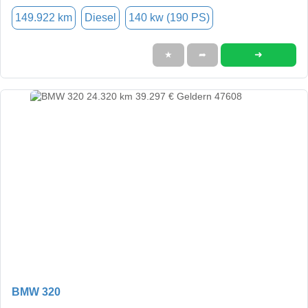
149.922 km
Diesel
140 kw (190 PS)
➜
★
➦
BMW 320