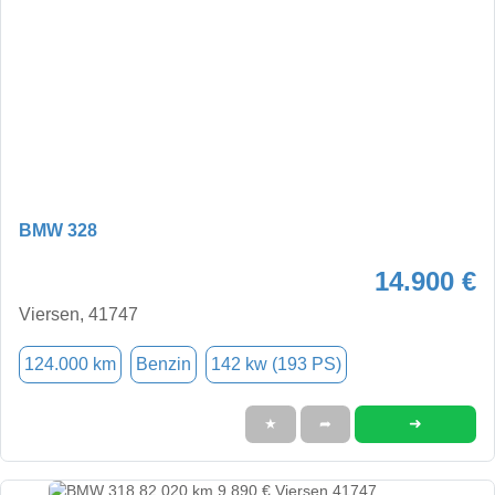
BMW 328
14.900 €
Viersen, 41747
124.000 km
Benzin
142 kw (193 PS)
➜
★
➦