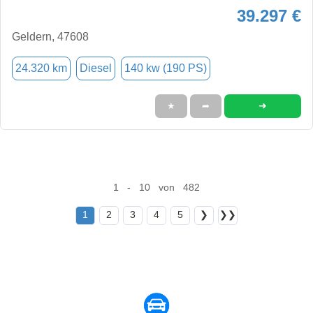
39.297 €
Geldern, 47608
24.320 km
Diesel
140 kw (190 PS)
➜
★
➦
1 - 10 von 482
1
2
3
4
5
❯
❯❯