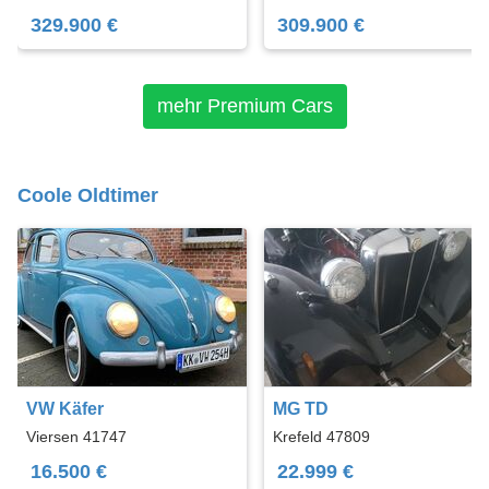
329.900 €
309.900 €
mehr Premium Cars
Coole Oldtimer
VW Käfer
MG TD
Viersen 41747
Krefeld 47809
16.500 €
22.999 €