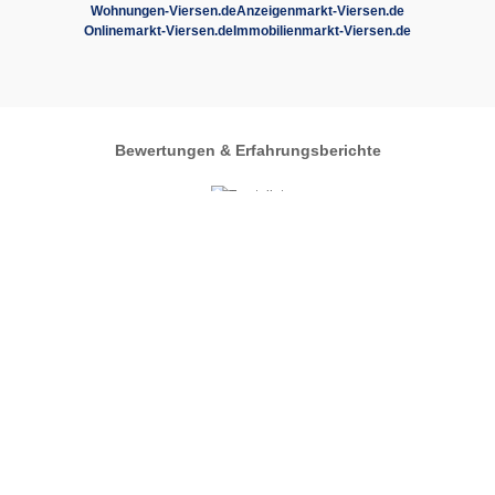
Wohnungen-Viersen.de
Anzeigenmarkt-Viersen.de
Onlinemarkt-Viersen.de
Immobilienmarkt-Viersen.de
Bewertungen & Erfahrungsberichte
Autos-im-Umkreis.de
Zentrales Regionalportal
Viersen
Automarkt