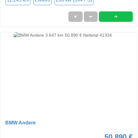
➜
★
➦
BMW Andere
50.890 €