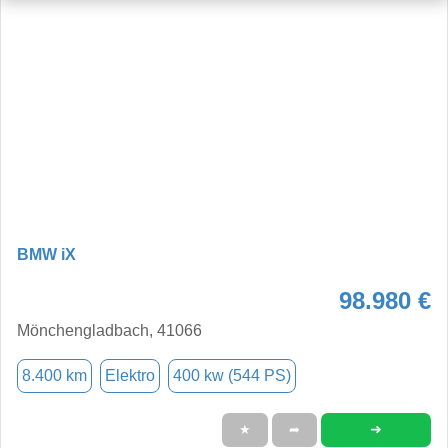
BMW iX
98.980 €
Mönchengladbach, 41066
8.400 km
Elektro
400 kw (544 PS)
➜
★
➦