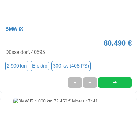
BMW iX
80.490 €
Düsseldorf, 40595
2.900 km
Elektro
300 kw (408 PS)
➜
★
➦