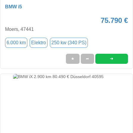
BMW i5
75.790 €
Moers, 47441
6.000 km
Elektro
250 kw (340 PS)
➜
★
➦