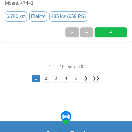
Moers, 47441
6.700 km
Elektro
485 kw (659 PS)
➜
★
➦
1 - 10 von 46
1
2
3
4
5
❯
❯❯