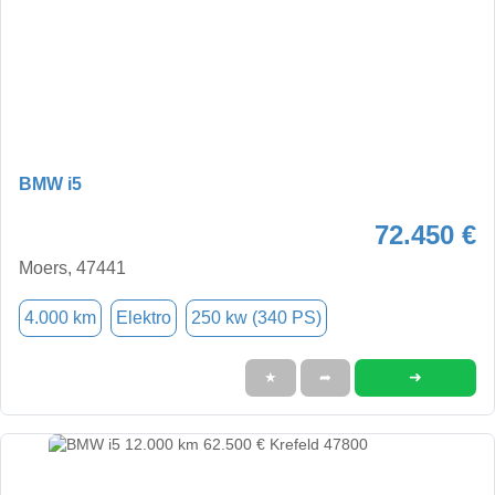
BMW i5
72.450 €
Moers, 47441
4.000 km
Elektro
250 kw (340 PS)
➜
★
➦