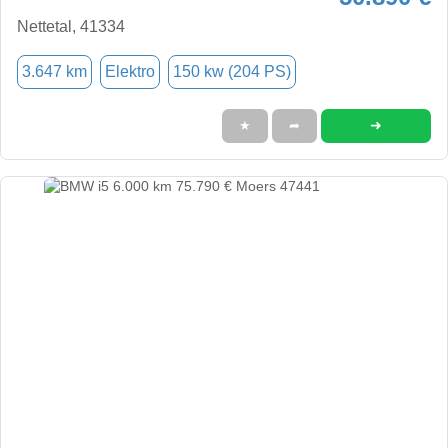
Nettetal, 41334
3.647 km
Elektro
150 kw (204 PS)
➜
★
➦