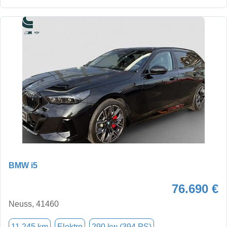
BMW i5
76.690 €
Neuss, 41460
11.245 km
Elektro
290 kw (394 PS)