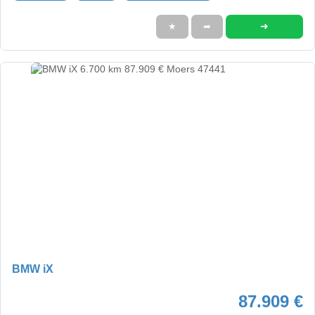
➜
★
➦
BMW iX
87.909 €