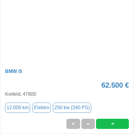
BMW i5
62.500 €
Krefeld, 47800
12.000 km
Elektro
250 kw (340 PS)
➜
★
➦