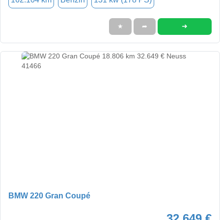
➜
★
➦
BMW 220 Gran Coupé
32.649 €