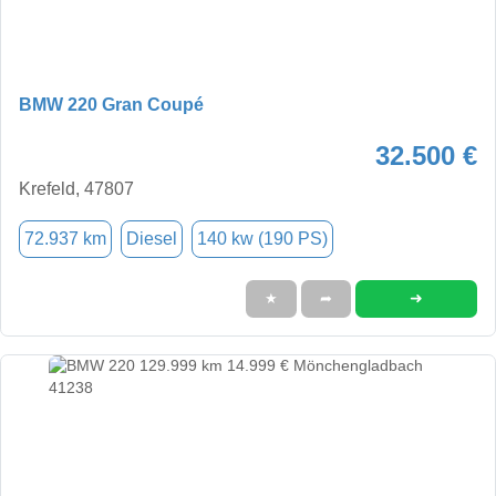
BMW 220 Gran Coupé
32.500 €
Krefeld, 47807
72.937 km
Diesel
140 kw (190 PS)
➜
★
➦