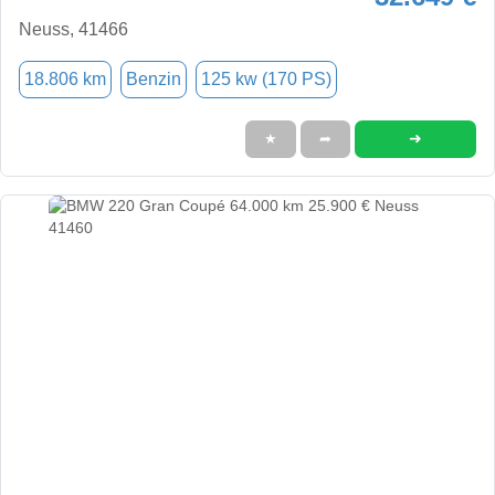
Neuss, 41466
18.806 km
Benzin
125 kw (170 PS)
➜
★
➦