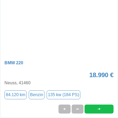
BMW 220
18.990 €
Neuss, 41460
84.120 km
Benzin
135 kw (184 PS)
➜
★
➦