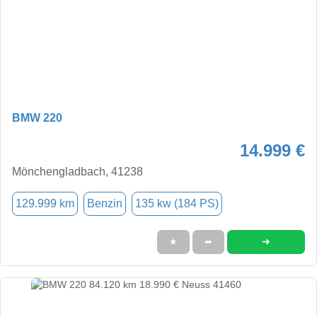
BMW 220
14.999 €
Mönchengladbach, 41238
129.999 km
Benzin
135 kw (184 PS)
➜
★
➦