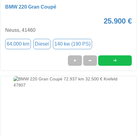
BMW 220 Gran Coupé
25.900 €
Neuss, 41460
64.000 km
Diesel
140 kw (190 PS)
➜
★
➦