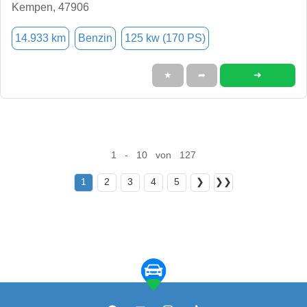
Kempen, 47906
14.933 km
Benzin
125 kw (170 PS)
➜
★
➦
1 - 10 von 127
1
2
3
4
5
❯
❯❯