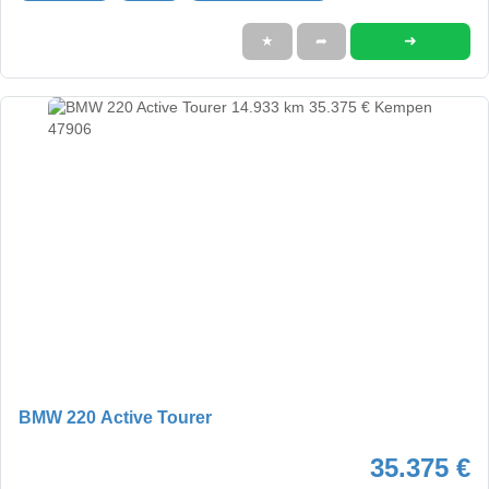
➜
★
➦
BMW 220 Active Tourer
35.375 €