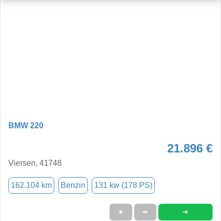
BMW 220
21.896 €
Viersen, 41748
162.104 km
Benzin
131 kw (178 PS)
➜
★
➦