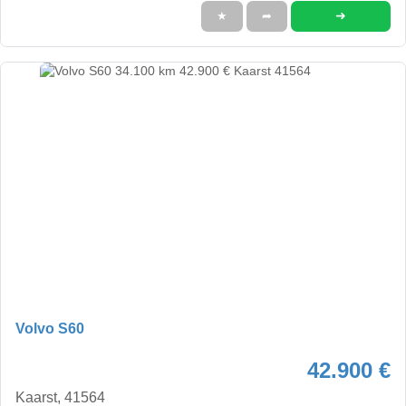
➜
★
➦
Volvo S60
42.900 €
Kaarst, 41564