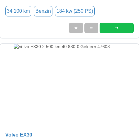
34.100 km
Benzin
184 kw (250 PS)
➜
★
➦
Volvo EX30