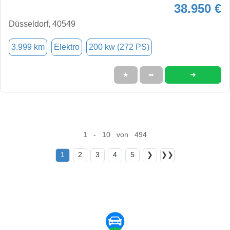
38.950 €
Düsseldorf, 40549
3.999 km
Elektro
200 kw (272 PS)
➜
★
➦
1 - 10 von 494
1
2
3
4
5
❯
❯❯