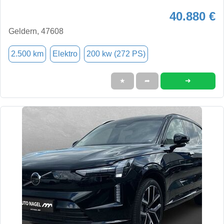
40.880 €
Geldern, 47608
2.500 km
Elektro
200 kw (272 PS)
➜
★
➦