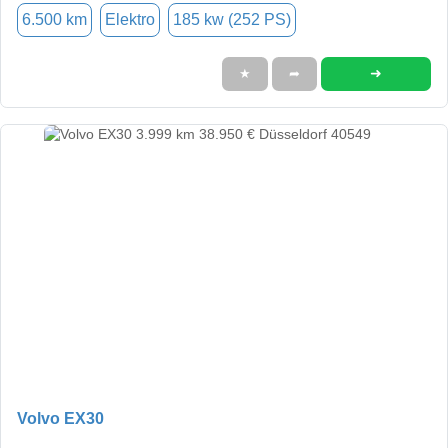
6.500 km
Elektro
185 kw (252 PS)
➜
★
➦
Volvo EX30