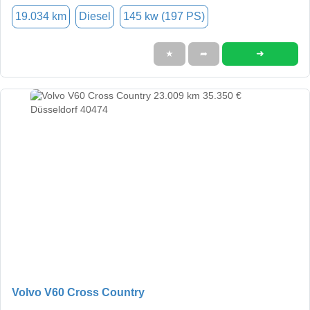
19.034 km
Diesel
145 kw (197 PS)
➜
★
➦
Volvo V60 Cross Country