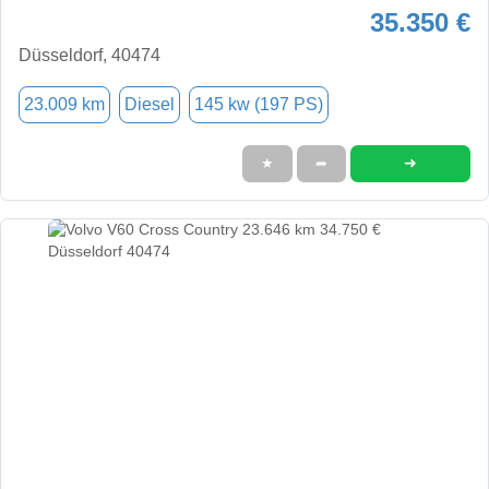
35.350 €
Düsseldorf, 40474
23.009 km
Diesel
145 kw (197 PS)
➜
★
➦