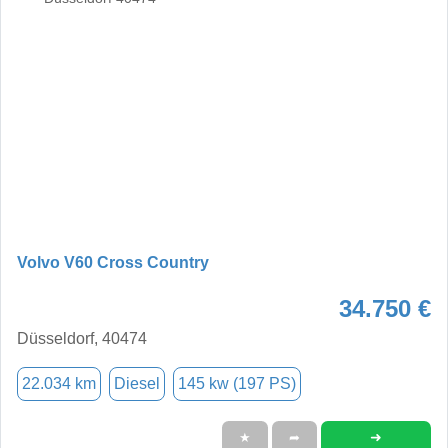
Volvo V60 Cross Country
34.750 €
Düsseldorf, 40474
22.034 km
Diesel
145 kw (197 PS)
➜
★
➦