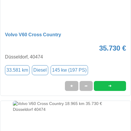
Volvo V60 Cross Country
35.730 €
Düsseldorf, 40474
33.581 km
Diesel
145 kw (197 PS)
➜
★
➦