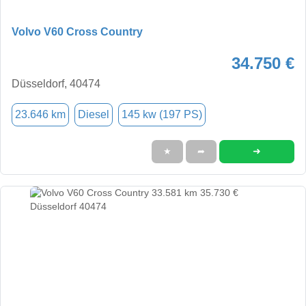
Volvo V60 Cross Country
34.750 €
Düsseldorf, 40474
23.646 km
Diesel
145 kw (197 PS)
➜
★
➦