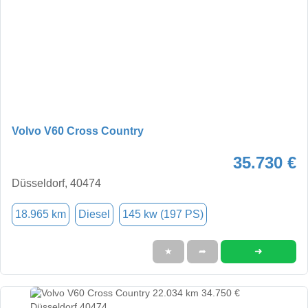
Volvo V60 Cross Country
35.730 €
Düsseldorf, 40474
18.965 km
Diesel
145 kw (197 PS)
➜
★
➦