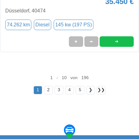
35.450 €
Düsseldorf, 40474
74.262 km
Diesel
145 kw (197 PS)
➜
★
➦
1 - 10 von 196
1
2
3
4
5
❯
❯❯