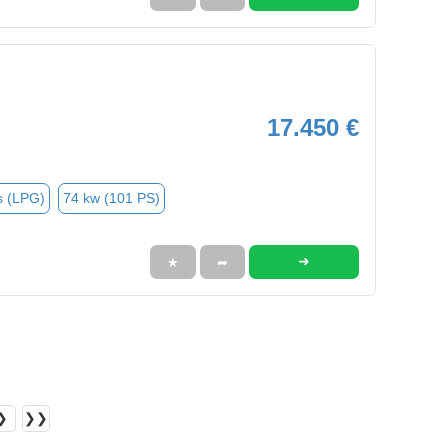
17.450 €
s (LPG)
74 kw (101 PS)
➜
★
➦
❯
❯❯