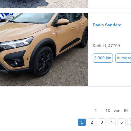
Dacia Sandero
Krefeld, 47799
2.000 km
Autoga
1 - 10 von 65
1
2
3
4
5