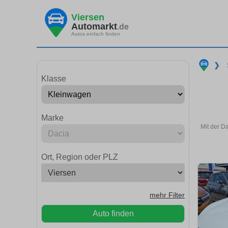
Viersen
Automarkt
.de
Autos einfach finden
❯
Klasse
Marke
Mit der D
Ort, Region oder PLZ
mehr Filter
Auto finden