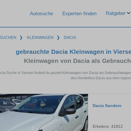
Ratgeber
Autosuche
Experten finden
SUCHEN
❯
KLEINWAGEN
❯
DACIA
gebrauchte Dacia Kleinwagen in Viers
Kleinwagen von Dacia als Gebrauc
acia-Suche in Viersen findest du gezielt Kleinwagen von Dacia als Gebrauchtwage
des Herstellers Dacia aus dem region
Dacia Sandero
Erkelenz, 41812