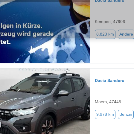
Dacia Sandero
Kempen, 47906
8.823 km
Andere
Dacia Sandero
Moers, 47445
9.978 km
Benzin