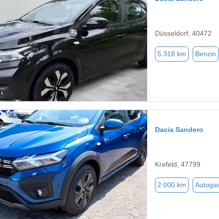
Düsseldorf, 40472
5.318 km
Benzin
Dacia Sandero
Krefeld, 47799
2.000 km
Autoga