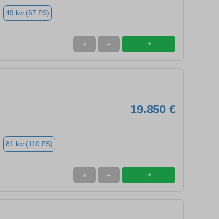
49 kw (67 PS)
➜
★
➦
19.850 €
81 kw (110 PS)
➜
★
➦