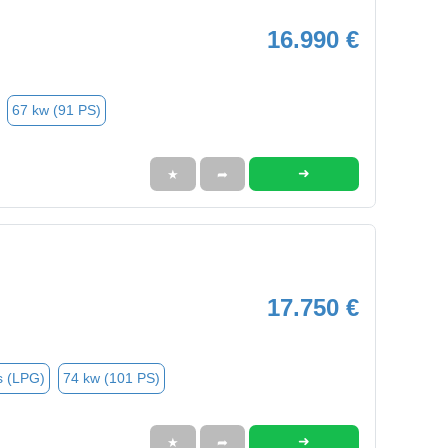
16.990 €
67 kw (91 PS)
➜
★
➦
17.750 €
s (LPG)
74 kw (101 PS)
➜
★
➦