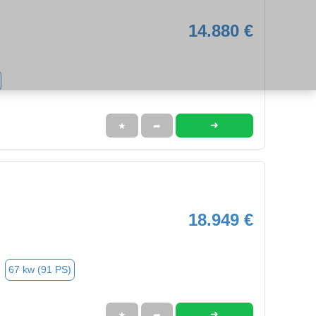
14.880 €
➜
★
➦
18.949 €
67 kw (91 PS)
➜
★
➦