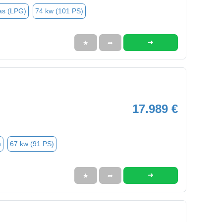
as (LPG)
74 kw (101 PS)
➜
★
➦
17.989 €
n
67 kw (91 PS)
➜
★
➦