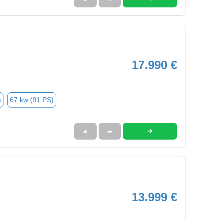
17.990 €
n
67 kw (91 PS)
➜
★
➦
13.999 €