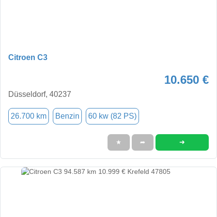
Citroen C3
10.650 €
Düsseldorf, 40237
26.700 km
Benzin
60 kw (82 PS)
➜
★
➦