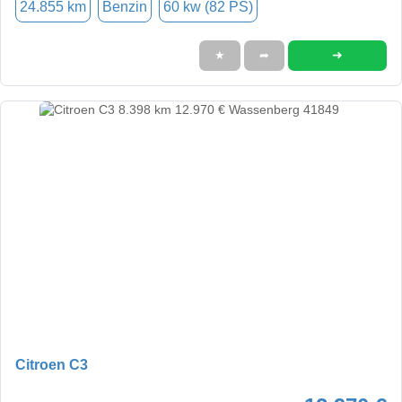
24.855 km
Benzin
60 kw (82 PS)
➜
★
➦
Citroen C3