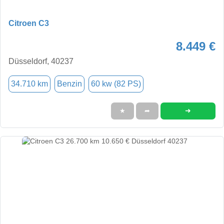
Citroen C3
8.449 €
Düsseldorf, 40237
34.710 km
Benzin
60 kw (82 PS)
➜
★
➦