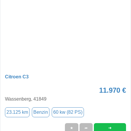
Citroen C3
11.970 €
Wassenberg, 41849
23.125 km
Benzin
60 kw (82 PS)
➜
★
➦