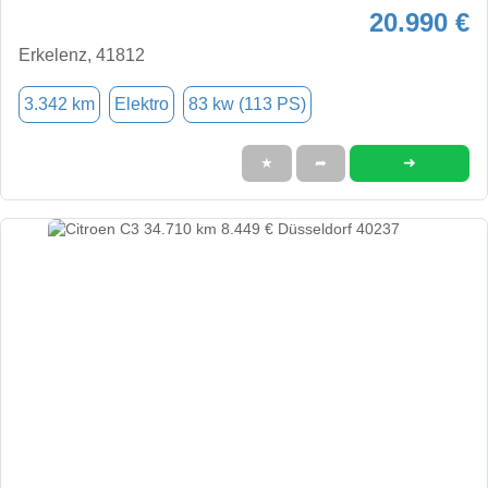
20.990 €
Erkelenz, 41812
3.342 km
Elektro
83 kw (113 PS)
➜
★
➦