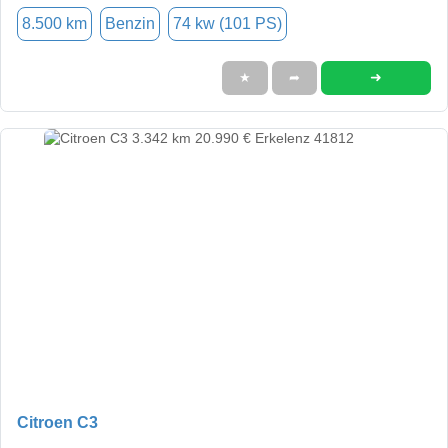
8.500 km
Benzin
74 kw (101 PS)
➜
★
➦
Citroen C3