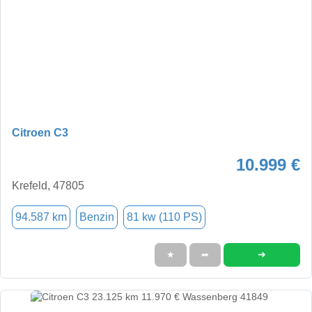
Citroen C3
10.999 €
Krefeld, 47805
94.587 km
Benzin
81 kw (110 PS)
➜
★
➦