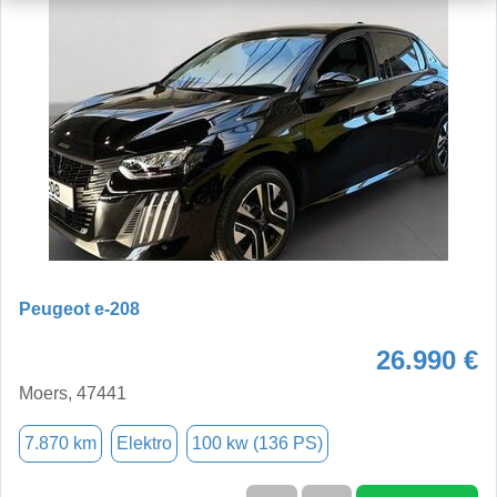
Peugeot e-208
26.990 €
Moers, 47441
7.870 km
Elektro
100 kw (136 PS)