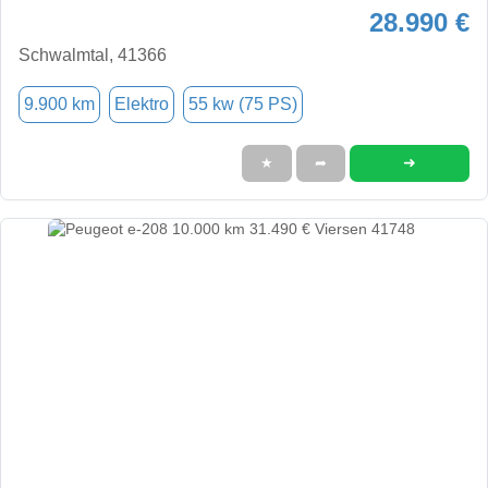
28.990 €
Schwalmtal, 41366
9.900 km
Elektro
55 kw (75 PS)
➜
★
➦