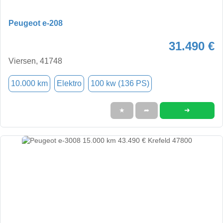
Peugeot e-208
31.490 €
Viersen, 41748
10.000 km
Elektro
100 kw (136 PS)
➜
★
➦