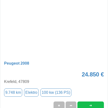
Peugeot 2008
24.850 €
Krefeld, 47809
9.748 km
Elektro
100 kw (136 PS)
➜
★
➦