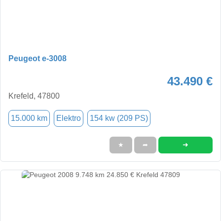
Peugeot e-3008
43.490 €
Krefeld, 47800
15.000 km
Elektro
154 kw (209 PS)
➜
★
➦