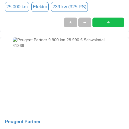
25.000 km
Elektro
239 kw (325 PS)
➜
★
➦
Peugeot Partner