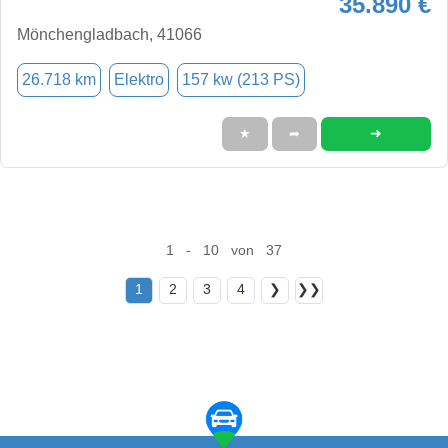
35.890 €
Mönchengladbach, 41066
26.718 km
Elektro
157 kw (213 PS)
➜
★
➦
1 - 10 von 37
1
2
3
4
❯
❯❯