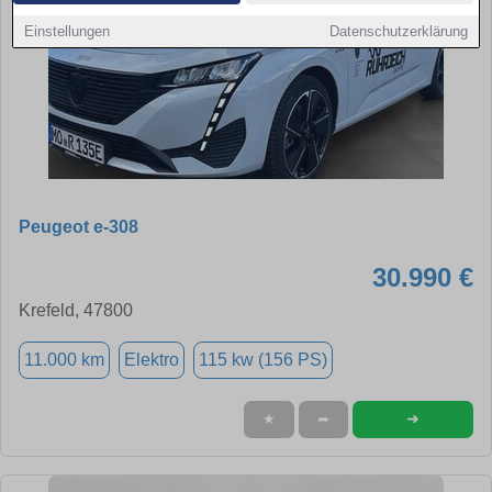
Einstellungen
Datenschutzerklärung
Peugeot e-308
30.990 €
Krefeld, 47800
11.000 km
Elektro
115 kw (156 PS)
➜
★
➦