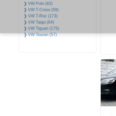
❯ VW Polo (83)
❯ VW T-Cross (59)
❯ VW T-Roc (173)
❯ VW Taigo (64)
❯ VW Tiguan (175)
❯ VW Touran (57)