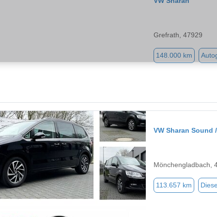
VW Sharan
Grefrath, 47929
148.000 km
Auto
VW Sharan Sound / 
Mönchengladbach, 
113.657 km
Diese