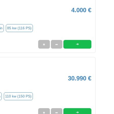
4.000 €
in
85 kw (116 PS)
➜
★
➦
30.990 €
n
110 kw (150 PS)
➜
★
➦