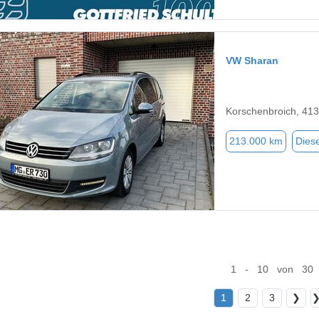
VW Sharan
Korschenbroich, 41
213.000 km
Diese
1 - 10 von 30
1
2
3
❯