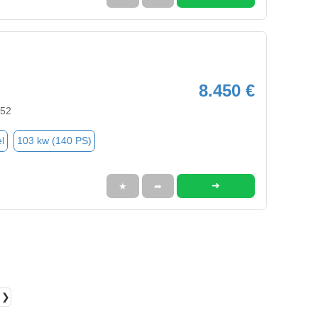
8.450 €
352
l
103 kw (140 PS)
➜
★
➦
❯❯