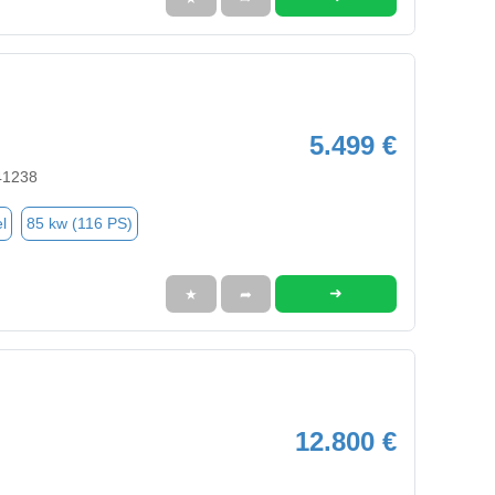
5.499 €
41238
l
85 kw (116 PS)
➜
★
➦
12.800 €