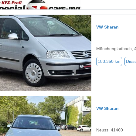
VW Sharan
Mönchengladbach, 
183.350 km
Diese
VW Sharan
Neuss, 41460