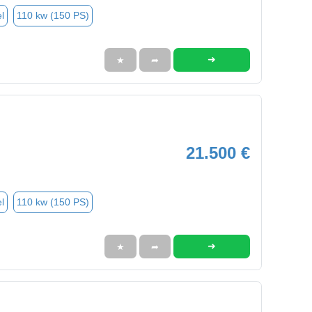
l
110 kw (150 PS)
➜
★
➦
21.500 €
l
110 kw (150 PS)
➜
★
➦