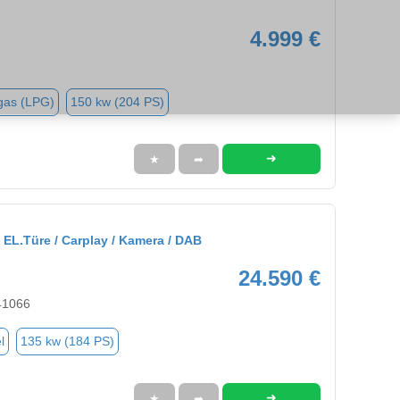
4.999 €
gas (LPG)
150 kw (204 PS)
➜
★
➦
EL.Türe / Carplay / Kamera / DAB
24.590 €
41066
l
135 kw (184 PS)
➜
★
➦