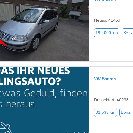
Neuss, 41469
199.000 km
Benz
VW Sharan
Düsseldorf, 40233
82.533 km
Benzi