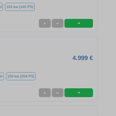
l
103 kw (140 PS)
➜
★
➦
4.999 €
in
150 kw (204 PS)
➜
★
➦