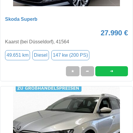
Skoda Superb
27.990 €
Kaarst (bei Düsseldorf), 41564
49.651 km
Diesel
147 kw (200 PS)
➜
★
➦