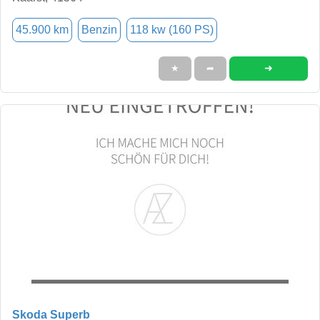
45.900 km
Benzin
118 kw (160 PS)
➜
★
➦
Skoda Superb