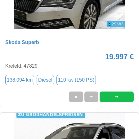
Skoda Superb
19.997 €
Krefeld, 47829
138.094 km
Diesel
110 kw (150 PS)
➜
★
➦