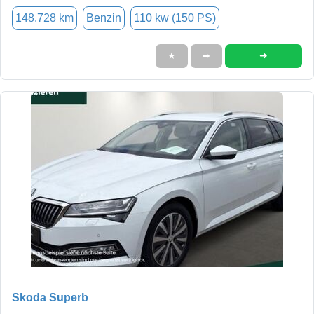
148.728 km
Benzin
110 kw (150 PS)
➜
★
➦
Skoda Superb