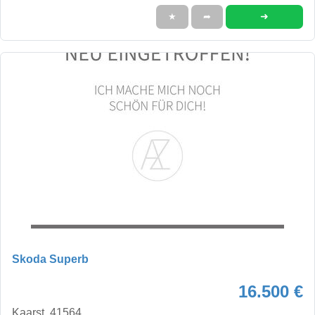
➜
★
➦
Skoda Superb
16.500 €
Kaarst, 41564