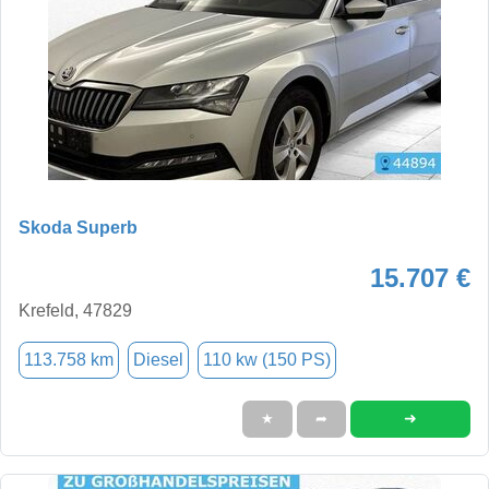
Skoda Superb
15.707 €
Krefeld, 47829
113.758 km
Diesel
110 kw (150 PS)
➜
★
➦