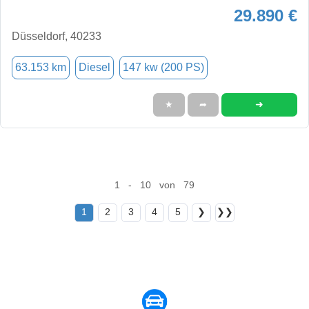
29.890 €
Düsseldorf, 40233
63.153 km
Diesel
147 kw (200 PS)
➜
★
➦
1 - 10 von 79
1
2
3
4
5
❯
❯❯