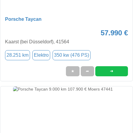
Porsche Taycan
57.990 €
Kaarst (bei Düsseldorf), 41564
28.251 km
Elektro
350 kw (476 PS)
➜
★
➦