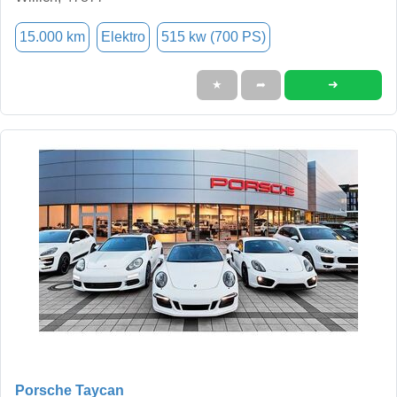
15.000 km
Elektro
515 kw (700 PS)
➜
★
➦
Porsche Taycan