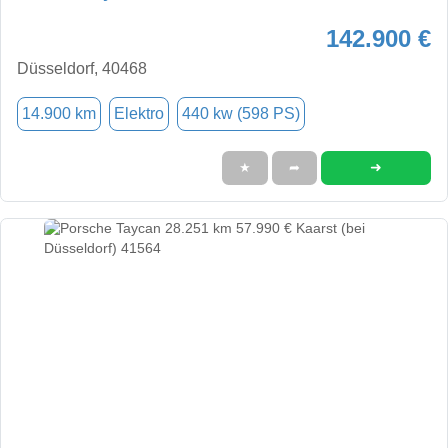
142.900 €
Düsseldorf, 40468
14.900 km
Elektro
440 kw (598 PS)
➜
★
➦