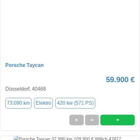
Porsche Taycan
59.900 €
Düsseldorf, 40468
73.090 km
Elektro
420 kw (571 PS)
➜
★
➦