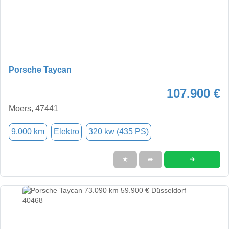
Porsche Taycan
107.900 €
Moers, 47441
9.000 km
Elektro
320 kw (435 PS)
➜
★
➦