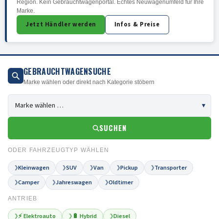
Region. Kein Gebrauchtwagenportal. Echtes Neuwagenumfeld für Ihre
Marke.
Jetzt Händler werden
Infos & Preise
GEBRAUCHTWAGENSUCHE
Marke wählen oder direkt nach Kategorie stöbern
SUCHEN
ODER FAHRZEUGTYP WÄHLEN
Kleinwagen
SUV
Van
Pickup
Transporter
❯
❯
❯
❯
❯
Camper
Jahreswagen
Oldtimer
❯
❯
❯
ANTRIEB
⚡ Elektroauto
🔋 Hybrid
Diesel
❯
❯
❯