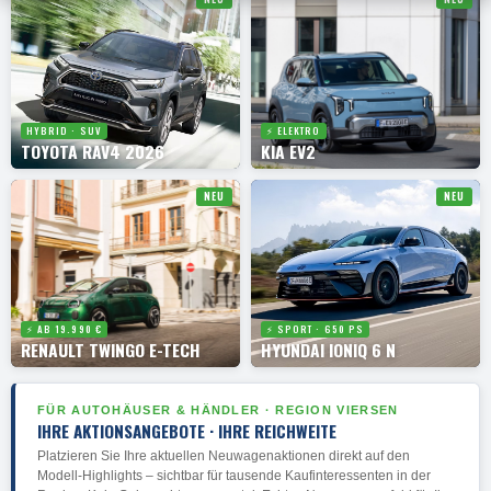
HYBRID · SUV
⚡ ELEKTRO
TOYOTA RAV4 2026
KIA EV2
NEU
NEU
⚡ AB 19.990 €
⚡ SPORT · 650 PS
RENAULT TWINGO E-TECH
HYUNDAI IONIQ 6 N
FÜR AUTOHÄUSER & HÄNDLER · REGION VIERSEN
IHRE AKTIONSANGEBOTE · IHRE REICHWEITE
Platzieren Sie Ihre aktuellen Neuwagenaktionen direkt auf den
Modell-Highlights – sichtbar für tausende Kaufinteressenten in der