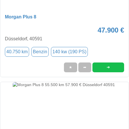
Morgan Plus 8
47.900 €
Düsseldorf, 40591
40.750 km
Benzin
140 kw (190 PS)
➜
★
➦