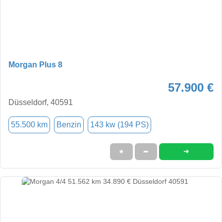
Morgan Plus 8
57.900 €
Düsseldorf, 40591
55.500 km
Benzin
143 kw (194 PS)
➜
★
➦