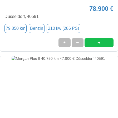
78.900 €
Düsseldorf, 40591
79.850 km
Benzin
210 kw (286 PS)
➜
★
➦