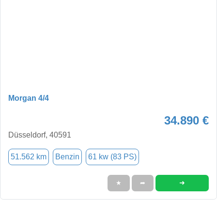
Morgan 4/4
34.890 €
Düsseldorf, 40591
51.562 km
Benzin
61 kw (83 PS)
➜
★
➦