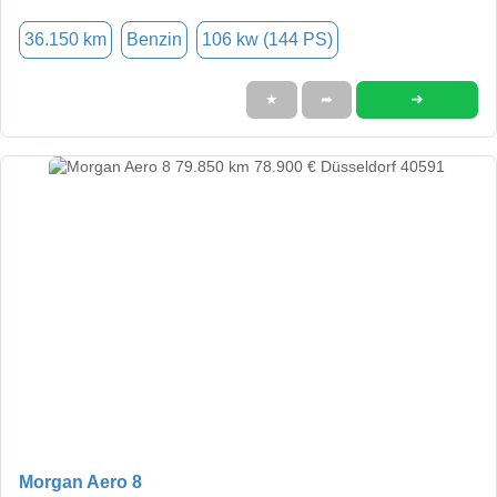
36.150 km
Benzin
106 kw (144 PS)
➜
★
➦
Morgan Aero 8