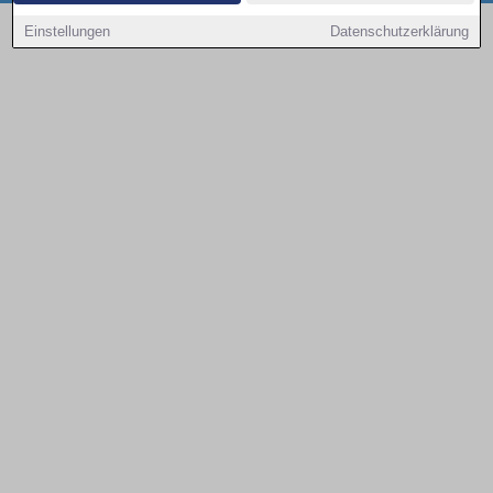
Copyright © 2000 - 2026 | 1A Infosysteme GmbH | Content by: 1a-sites-autos
Einstellungen
Datenschutzerklärung
08.08.2026