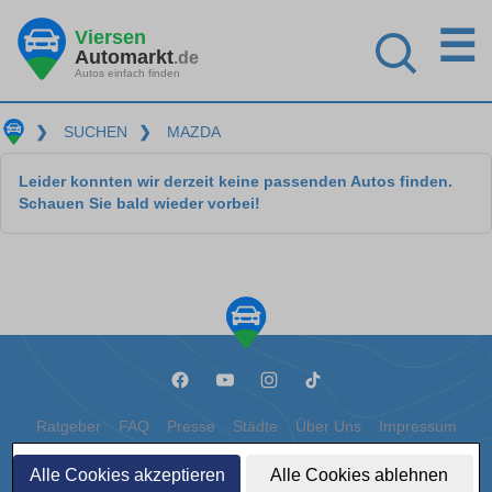
☰
Viersen
Automarkt
.de
Autos einfach finden
❯
SUCHEN
❯
MAZDA
Leider konnten wir derzeit keine passenden Autos finden.
Schauen Sie bald wieder vorbei!
Ratgeber
FAQ
Presse
Städte
Über Uns
Impressum
Datenschutz
Cookies
Alle Cookies akzeptieren
Alle Cookies ablehnen