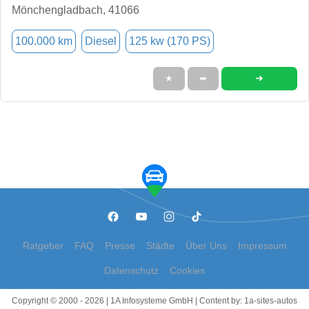
Mönchengladbach, 41066
100.000 km
Diesel
125 kw (170 PS)
➜
★
➦
Ratgeber
FAQ
Presse
Städte
Über Uns
Impressum
Datenschutz
Cookies
Copyright © 2000 - 2026 | 1A Infosysteme GmbH | Content by: 1a-sites-autos