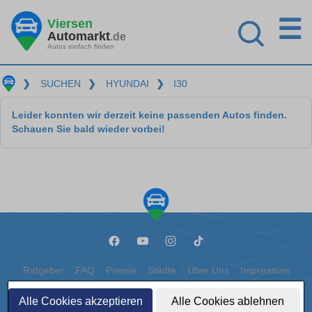
☰
Viersen
Automarkt
.de
Autos einfach finden
❯
SUCHEN
❯
HYUNDAI
❯
I30
Leider konnten wir derzeit keine passenden Autos finden.
Schauen Sie bald wieder vorbei!
Ratgeber
FAQ
Presse
Städte
Über Uns
Impressum
Datenschutz
Cookies
Alle Cookies akzeptieren
Alle Cookies ablehnen