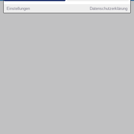
Copyright © 2000 - 2026 | 1A Infosysteme GmbH | Content by: 1a-sites-autos
Einstellungen
Datenschutzerklärung
08.08.2026