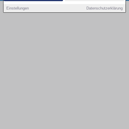
Copyright © 2000 - 2026 | 1A Infosysteme GmbH | Content by: 1a-sites-autos
Einstellungen
Datenschutzerklärung
09.08.2026