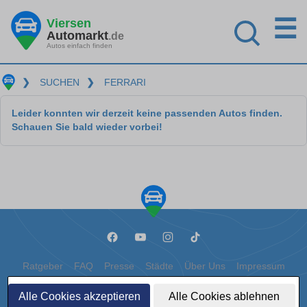
☰
Viersen
Automarkt
.de
Autos einfach finden
❯
SUCHEN
❯
FERRARI
Leider konnten wir derzeit keine passenden Autos finden.
Schauen Sie bald wieder vorbei!
Ratgeber
FAQ
Presse
Städte
Über Uns
Impressum
Datenschutz
Cookies
Alle Cookies akzeptieren
Alle Cookies ablehnen