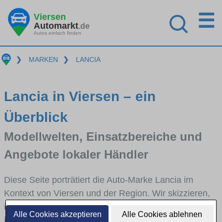
☰
Viersen
Automarkt
.de
Autos einfach finden
❯
MARKEN
❯
LANCIA
Lancia in Viersen – ein
Überblick
Modellwelten, Einsatzbereiche und
Angebote lokaler Händler
Diese Seite porträtiert die Auto-Marke Lancia im
Kontext von Viersen und der Region. Wir skizzieren,
in welchen Fahrzeugklassen Lancia stark vertreten
Alle Cookies akzeptieren
Alle Cookies ablehnen
ist, welche Modellreihen häufig im Stadt- und