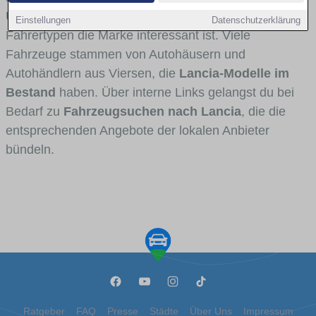
Umlandverkehr zu sehen sind und für welche
Einstellungen
Datenschutzerklärung
Fahrertypen die Marke interessant ist. Viele
Fahrzeuge stammen von Autohäusern und
Autohändlern aus Viersen, die
Lancia-Modelle im
Bestand
haben. Über interne Links gelangst du bei
Bedarf zu
Fahrzeugsuchen nach Lancia
, die die
entsprechenden Angebote der lokalen Anbieter
bündeln.
Ratgeber
FAQ
Presse
Städte
Über Uns
Impressum