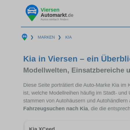
Viersen
Automarkt
.de
Autos einfach finden
❯
MARKEN
❯
KIA
Kia in Viersen – ein Überbl
Modellwelten, Einsatzbereiche 
Diese Seite porträtiert die Auto-Marke Kia im
ist, welche Modellreihen häufig im Stadt- und
stammen von Autohäusern und Autohändlern a
Fahrzeugsuchen nach Kia
, die die entspre
Kia XCeed