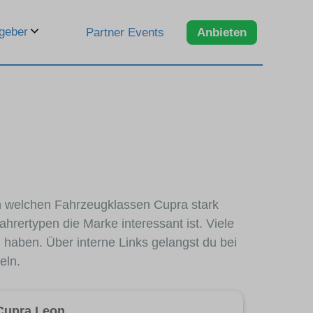
geber
Partner Events
Anbieten
 in welchen Fahrzeugklassen Cupra stark
hrertypen die Marke interessant ist. Viele
d
haben. Über interne Links gelangst du bei
eln.
Cupra Leon