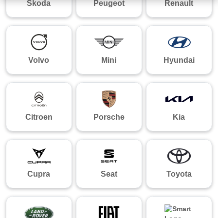
Skoda
Peugeot
Renault
Volvo
Mini
Hyundai
Citroen
Porsche
Kia
Cupra
Seat
Toyota