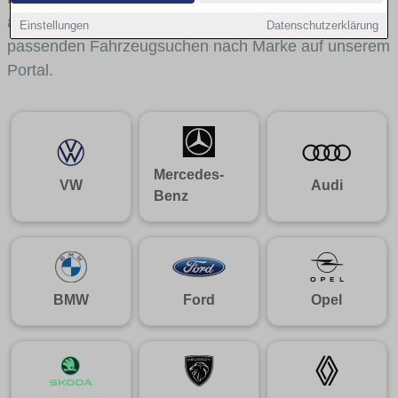
aus gelangst du mit internen Links bequem zu den
Einstellungen
Datenschutzerklärung
passenden Fahrzeugsuchen nach Marke auf unserem
Portal.
Mercedes-
VW
Audi
Benz
BMW
Ford
Opel