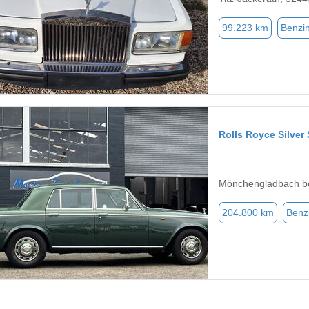
99.223 km
Benzi
Rolls Royce Silve
Mönchengladbach be
204.800 km
Benz