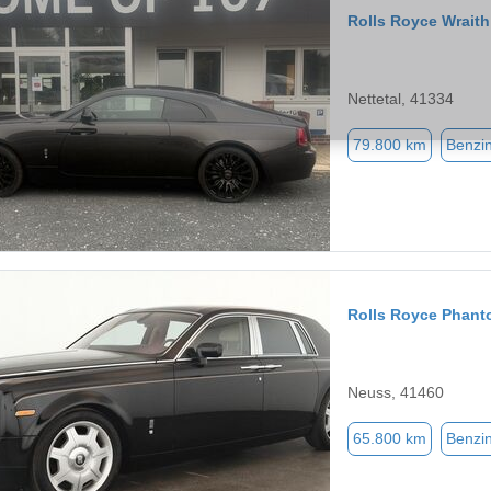
Rolls Royce Wraith
Nettetal, 41334
79.800 km
Benzi
Rolls Royce Phan
Neuss, 41460
65.800 km
Benzi