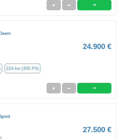
➜
★
➦
 Dawn
24.900 €
n
224 kw (305 PS)
➜
★
➦
Spirit
27.500 €
5