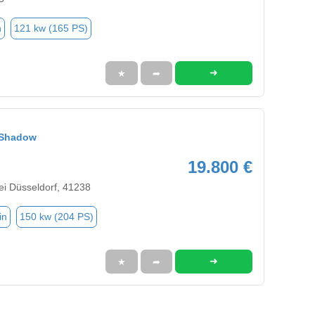
n
121 kw (165 PS)
➜
★
➦
r Shadow
19.800 €
i Düsseldorf, 41238
in
150 kw (204 PS)
➜
★
➦