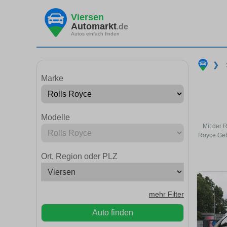
Viersen
Automarkt
.de
Autos einfach finden
❯
Marke
Modelle
Mit der 
Royce Geb
Ort, Region oder PLZ
mehr Filter
Auto finden