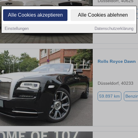
Düsseldorf, 40625
108.795 km
Benz
Alle Cookies akzeptieren
Alle Cookies ablehnen
Einstellungen
Datenschutzerklärung
Rolls Royce Dawn
Düsseldorf, 40233
59.897 km
Benzi