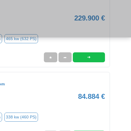
229.900 €
n
465 kw (632 PS)
➜
★
➦
tom
84.884 €
n
338 kw (460 PS)