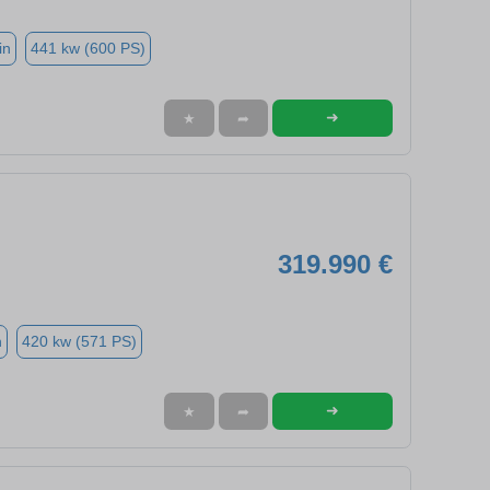
in
441 kw (600 PS)
➜
★
➦
319.990 €
n
420 kw (571 PS)
➜
★
➦