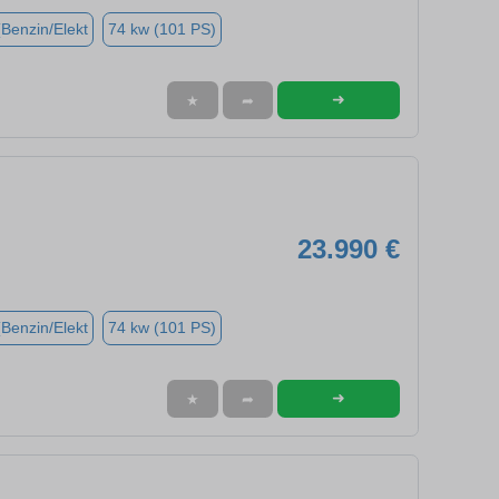
(Benzin/Elekt
74 kw (101 PS)
➜
★
➦
23.990 €
(Benzin/Elekt
74 kw (101 PS)
➜
★
➦