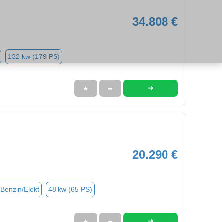
34.808 €
132 kw (179 PS)
➜
★
➦
20.290 €
(Benzin/Elekt
48 kw (65 PS)
➜
★
➦