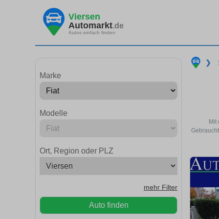
Viersen
Automarkt
.de
Autos einfach finden
❯
Marke
Modelle
Mit
Gebrauchtw
Ort, Region oder PLZ
mehr Filter
Auto finden