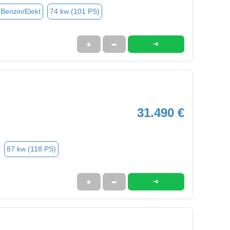
(Benzin/Elekt
74 kw (101 PS)
➜
★
➦
31.490 €
87 kw (118 PS)
➜
★
➦