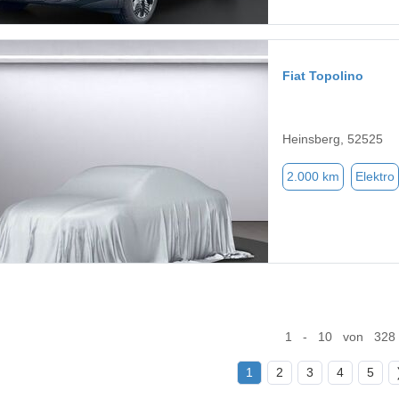
Fiat Topolino
Heinsberg, 52525
2.000 km
Elektro
1 - 10 von 328
1
2
3
4
5