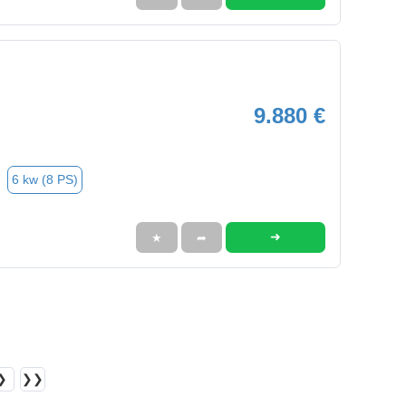
9.880 €
6 kw (8 PS)
➜
★
➦
❯
❯❯