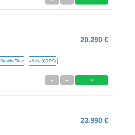
20.290 €
(Benzin/Elekt
48 kw (65 PS)
➜
★
➦
23.990 €