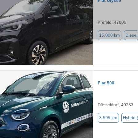
Fiat Ulysse
Krefeld, 47805
15.000 km
Diesel
Fiat 500
Düsseldorf, 40233
3.595 km
Hybrid 